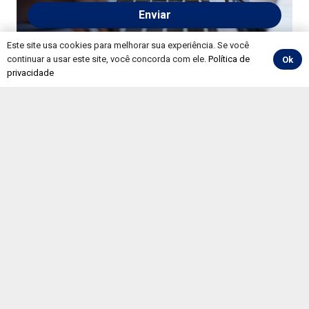
Please
leave
Este site usa cookies para melhorar sua experiência. Se você
this
continuar a usar este site, você concorda com ele.
Política de
Ok
field
privacidade
empty.
+55 (47) 3322-7796
setcesc@setcesc.com.br
Rua Antônio Treis, 607, – Vorstadt
Blumenau – SC | 89015-400